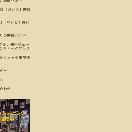
】時計ベルト
SIS【カシス】時計
BI【バンビ】時計
わりの時計バンド
クル、懐中チェー
ンティークブレス
ルウォッチ用交換
ダー
ス
合わせ