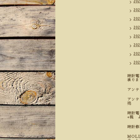
20
20
20
20
20
20
20
20
時計電
承りま
アン
アンテ
売
時計電
+税 
時計
MOL