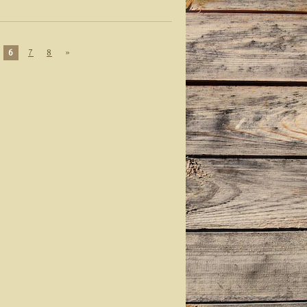
6
7
8
»