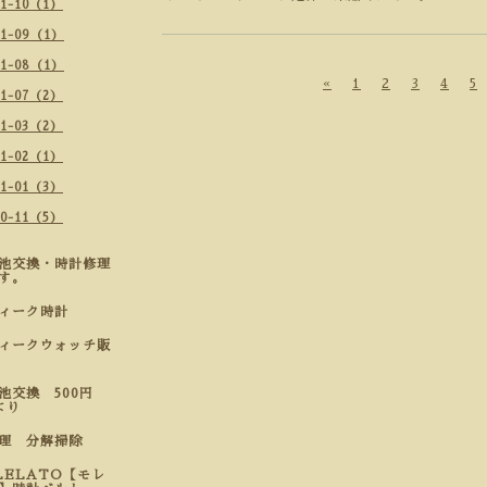
21-10（1）
21-09（1）
21-08（1）
«
1
2
3
4
5
21-07（2）
21-03（2）
21-02（1）
21-01（3）
20-11（5）
池交換・時計修理
す。
ティーク時計
ィークウォッチ販
池交換 500円
より
修理 分解掃除
LELATO【モレ