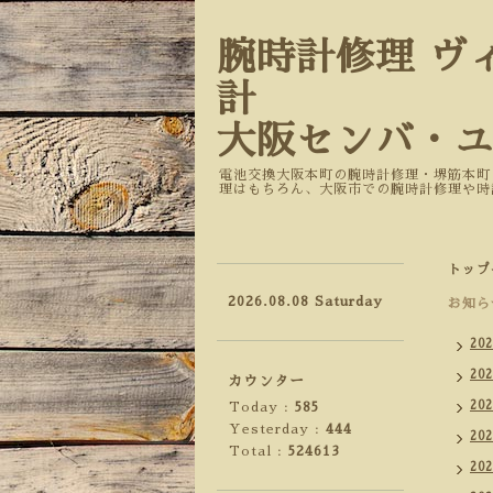
腕時計修理 ヴ
計
大阪センバ・
電池交換大阪本町の腕時計修理・堺筋本町
理はもちろん、大阪市での腕時計修理や時
トップ
2026.08.08 Saturday
お知ら
20
20
カウンター
20
Today :
585
Yesterday :
444
20
Total :
524613
20