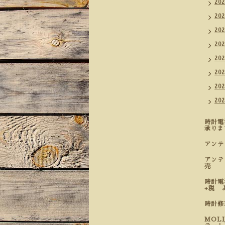
20
20
20
20
20
20
20
20
時計電
承りま
アン
アンテ
売
時計電
+税 
時計
MOL