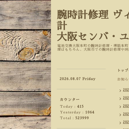
腕時計修理 ヴ
計
大阪センバ・
電池交換大阪本町の腕時計修理・堺筋本町
理はもちろん、大阪市での腕時計修理や時
トップ
2026.08.07 Friday
お知ら
20
20
カウンター
20
Today :
415
Yesterday :
1064
20
Total :
523999
20