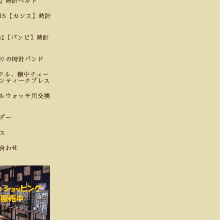
】時計ベルト
SIS【カシス】時計
BI【バンビ】時計
わりの時計バンド
クル、懐中チェー
ンティークブレス
ルウォッチ用交換
ダー
ス
合わせ