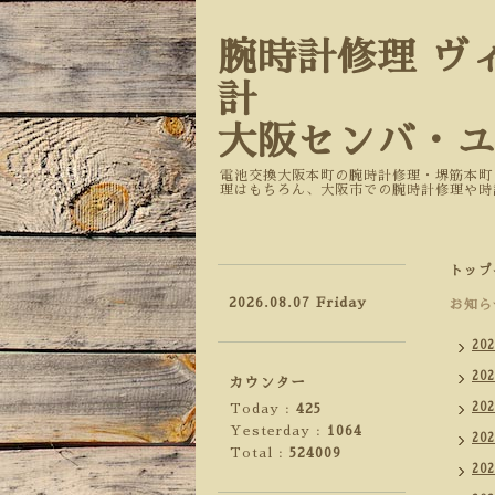
腕時計修理 ヴ
計
大阪センバ・
電池交換大阪本町の腕時計修理・堺筋本町
理はもちろん、大阪市での腕時計修理や時
トップ
2026.08.07 Friday
お知ら
20
20
カウンター
20
Today :
425
Yesterday :
1064
20
Total :
524009
20