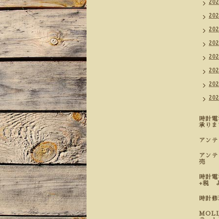
20
20
20
20
20
20
20
20
時計電
承りま
アン
アンテ
売
時計電
+税 
時計
MOL