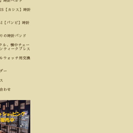
】時計ベルト
SIS【カシス】時計
BI【バンビ】時計
わりの時計バンド
クル、懐中チェー
ンティークブレス
ルウォッチ用交換
ダー
ス
合わせ