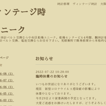
時計修理 ヴィンテージ時計 大
ィンテージ時
ユニーク
 時計ベルト交換なら中央区船場ユニーク。船場センタービル4号館、腕時計電
計ベルト交換、電池交換ならお任せ下さい。見積無料で簡易修理から本格的
ページ
お知らせ
せ
2022-07-22 10:28:00
26-08（1）
臨時休業のお知らせ
26-07（1）
いつもお世話になりありがとうございます。
26-06（1）
現在 新型コロナウイルス感染症の影響により
休業中となっております。
26-05（1）
今月29日より営業再開の予定となってます。
26-03（1）
大変ご迷惑をお掛けいたしますが、どうぞよろし