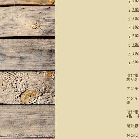
20
20
20
20
20
20
20
20
時計電
承りま
アン
アンテ
売
時計電
+税 
時計
MOL