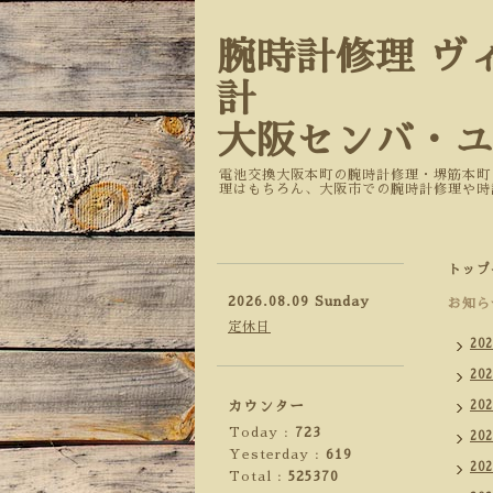
腕時計修理 ヴ
計
大阪センバ・
電池交換大阪本町の腕時計修理・堺筋本町
理はもちろん、大阪市での腕時計修理や時
トップ
2026.08.09 Sunday
お知ら
定休日
20
20
カウンター
20
Today :
723
20
Yesterday :
619
20
Total :
525370