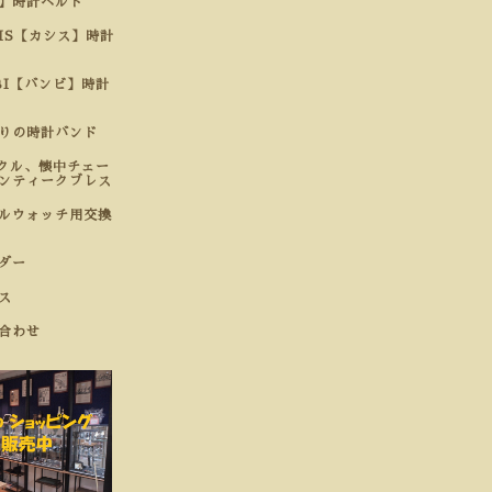
】時計ベルト
SIS【カシス】時計
BI【バンビ】時計
わりの時計バンド
クル、懐中チェー
ンティークブレス
ルウォッチ用交換
ダー
ス
合わせ