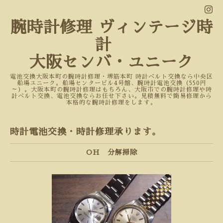
腕時計修理 ヴィンテージ時
計
大阪センバ・ユニーク
電池交換大阪本町の腕時計修理・堺筋本町 時計ベルト交換なら中央区
船場ユニーク。船場センタービル4号館、腕時計電池交換（550円
～）。大阪本町の腕時計修理はもちろん、大阪市での腕時計修理や時
計ベルト交換、電池交換ならお任せ下さい。見積無料で簡易修理から
本格的な腕時計修理をします。
時計電池交換・時計修理承ります。
OH 分解掃除