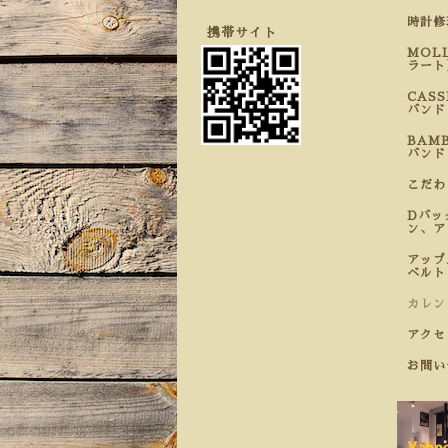
時計
携帯サイト
MOL
ラート
CAS
バンド
BAM
バンド
こだ
Dバッ
ン、ア
アップ
ベルト
カレン
アクセ
お問い