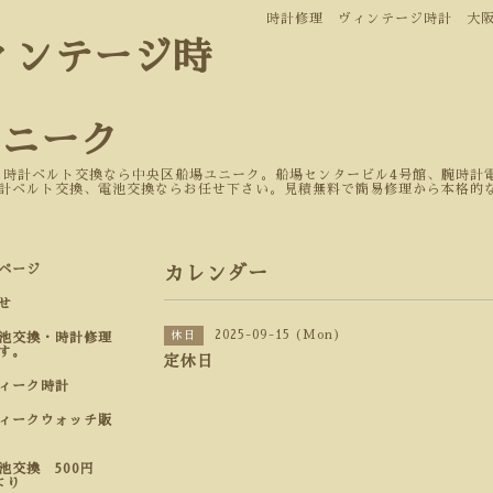
時計修理 ヴィンテージ時計 大
ィンテージ時
ユニーク
 時計ベルト交換なら中央区船場ユニーク。船場センタービル4号館、腕時計電
計ベルト交換、電池交換ならお任せ下さい。見積無料で簡易修理から本格的
ページ
カレンダー
せ
2025-09-15 (Mon)
休日
池交換・時計修理
す。
定休日
ティーク時計
ィークウォッチ販
池交換 500円
より