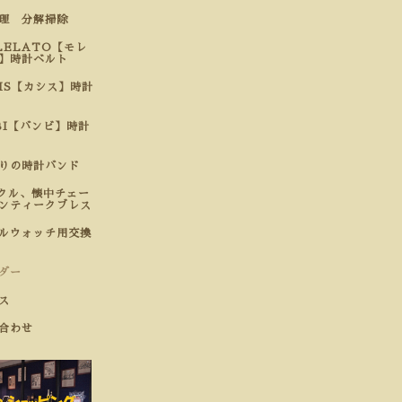
修理 分解掃除
LELATO【モレ
】時計ベルト
SIS【カシス】時計
BI【バンビ】時計
わりの時計バンド
クル、懐中チェー
ンティークブレス
ルウォッチ用交換
ダー
ス
合わせ