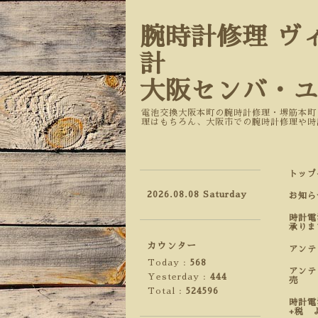
腕時計修理 ヴ
計
大阪センバ・
電池交換大阪本町の腕時計修理・堺筋本町
理はもちろん、大阪市での腕時計修理や時
トップ
2026.08.08 Saturday
お知ら
時計電
承りま
カウンター
アン
Today :
568
アンテ
Yesterday :
444
売
Total :
524596
時計電
+税 