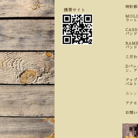
時計
携帯サイト
MOL
ラート
CAS
バンド
BAM
バンド
こだ
Dバッ
ン、ア
アップ
ベルト
カレン
アクセ
お問い