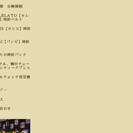
修理 分解掃除
LELATO【モレ
】時計ベルト
SIS【カシス】時計
BI【バンビ】時計
わりの時計バンド
クル、懐中チェー
ンティークブレス
ルウォッチ用交換
ダー
ス
合わせ