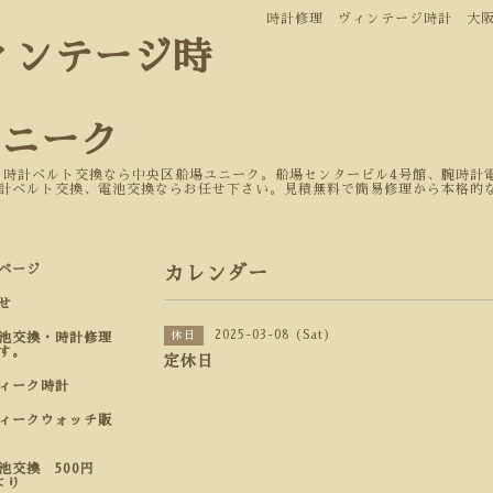
時計修理 ヴィンテージ時計 大
ィンテージ時
ユニーク
 時計ベルト交換なら中央区船場ユニーク。船場センタービル4号館、腕時計電
計ベルト交換、電池交換ならお任せ下さい。見積無料で簡易修理から本格的
ページ
カレンダー
せ
2025-03-08 (Sat)
休日
池交換・時計修理
す。
定休日
ティーク時計
ィークウォッチ販
池交換 500円
より