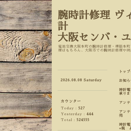
腕時計修理 ヴ
計
大阪センバ・
電池交換大阪本町の腕時計修理・堺筋本町
理はもちろん、大阪市での腕時計修理や時
トップ
2026.08.08 Saturday
お知ら
時計電
承りま
カウンター
アン
Today :
527
アンテ
Yesterday :
444
売
Total :
524555
時計電
+税 