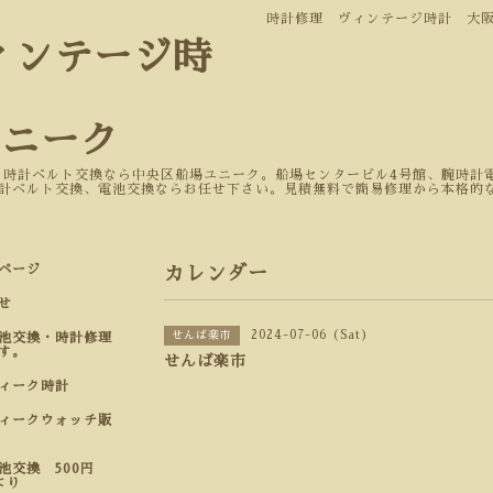
時計修理 ヴィンテージ時計 大
ィンテージ時
ユニーク
 時計ベルト交換なら中央区船場ユニーク。船場センタービル4号館、腕時計電
計ベルト交換、電池交換ならお任せ下さい。見積無料で簡易修理から本格的
ページ
カレンダー
せ
2024-07-06 (Sat)
せんば楽市
池交換・時計修理
す。
せんば楽市
ティーク時計
ィークウォッチ販
池交換 500円
より