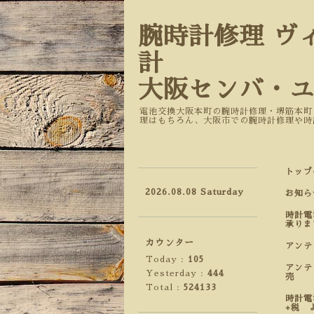
腕時計修理 ヴ
計
大阪センバ・
電池交換大阪本町の腕時計修理・堺筋本町
理はもちろん、大阪市での腕時計修理や時
トップ
2026.08.08 Saturday
お知ら
時計電
承りま
カウンター
アン
Today :
105
アンテ
Yesterday :
444
売
Total :
524133
時計電
+税 