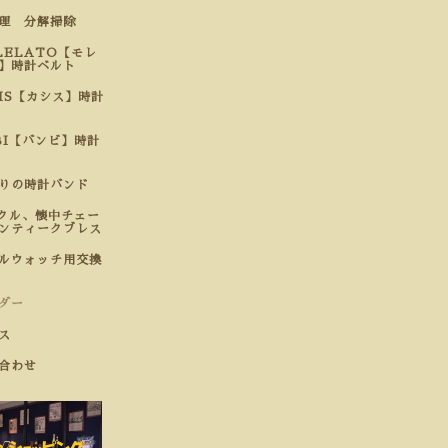
修理 分解掃除
LELATO【モレ
】時計ベルト
SIS【カシス】時計
BI【バンビ】時計
わりの時計バンド
クル、懐中チェー
ンティークブレス
ルウォッチ用交換
ダー
ス
合わせ