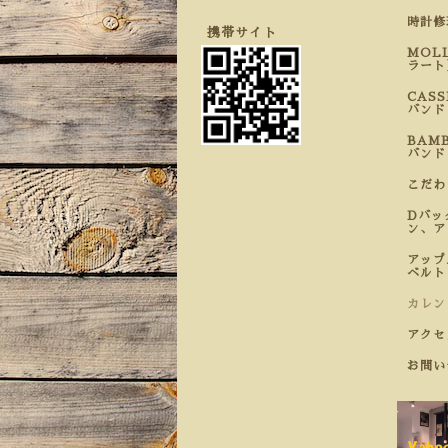
時計
携帯サイト
MOL
ラート
CAS
バンド
BAM
バンド
こだ
Dバッ
ン、ア
アップ
ベルト
カレン
アクセ
お問い