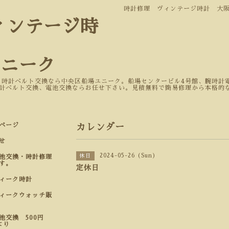
時計修理 ヴィンテージ時計 大
ィンテージ時
ユニーク
 時計ベルト交換なら中央区船場ユニーク。船場センタービル4号館、腕時計電
計ベルト交換、電池交換ならお任せ下さい。見積無料で簡易修理から本格的
ページ
カレンダー
せ
2024-05-26 (Sun)
休日
池交換・時計修理
す。
定休日
ティーク時計
ィークウォッチ販
池交換 500円
より