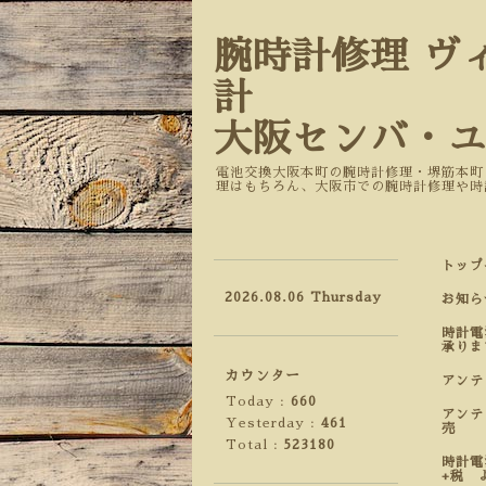
腕時計修理 ヴ
計
大阪センバ・
電池交換大阪本町の腕時計修理・堺筋本町
理はもちろん、大阪市での腕時計修理や時
トップ
2026.08.06 Thursday
お知ら
時計電
承りま
カウンター
アン
Today :
660
アンテ
Yesterday :
461
売
Total :
523180
時計電
+税 