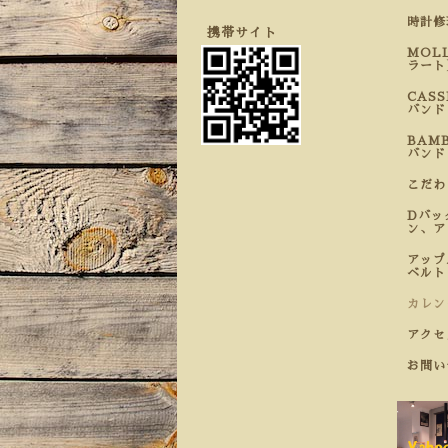
時計
携帯サイト
MOL
ラート
CAS
バンド
BAM
バンド
こだ
Dバッ
ン、ア
アップ
ベルト
カレン
アクセ
お問い