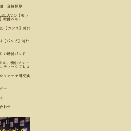
修理 分解掃除
LELATO【モレ
】時計ベルト
SIS【カシス】時計
BI【バンビ】時計
わりの時計バンド
クル、懐中チェー
ンティークブレス
ルウォッチ用交換
ダー
ス
合わせ