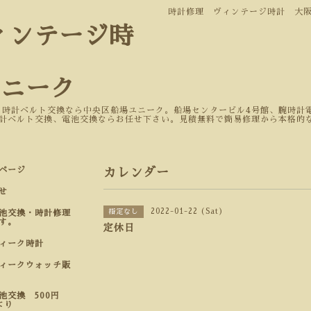
時計修理 ヴィンテージ時計 大
ィンテージ時
ユニーク
 時計ベルト交換なら中央区船場ユニーク。船場センタービル4号館、腕時計電
計ベルト交換、電池交換ならお任せ下さい。見積無料で簡易修理から本格的
ページ
カレンダー
せ
2022-01-22 (Sat)
指定なし
池交換・時計修理
す。
定休日
ティーク時計
ィークウォッチ販
池交換 500円
より