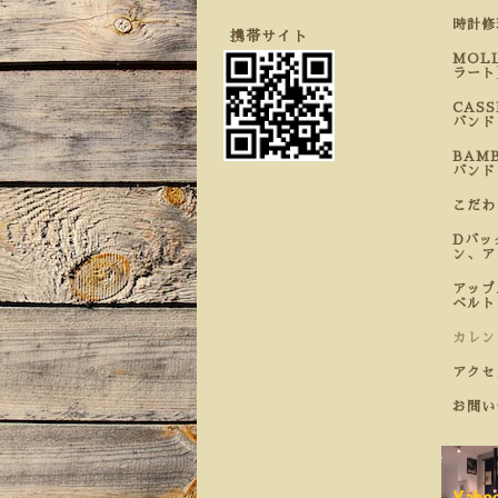
時計
携帯サイト
MOL
ラート
CAS
バンド
BAM
バンド
こだ
Dバッ
ン、ア
アップ
ベルト
カレン
アクセ
お問い