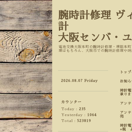
腕時計修理 ヴ
計
大阪センバ・
電池交換大阪本町の腕時計修理・堺筋本町
理はもちろん、大阪市での腕時計修理や時
トップ
2026.08.07 Friday
お知ら
時計電
承りま
カウンター
アン
Today :
235
アンテ
Yesterday :
1064
売
Total :
523819
時計電
+税 