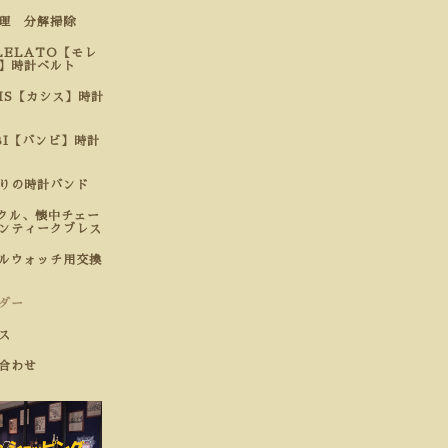
修理 分解掃除
LELATO【モレ
】時計ベルト
SIS【カシス】時計
BI【バンビ】時計
わりの時計バンド
クル、懐中チェー
ンティークブレス
ルウォッチ用交換
ダー
ス
合わせ