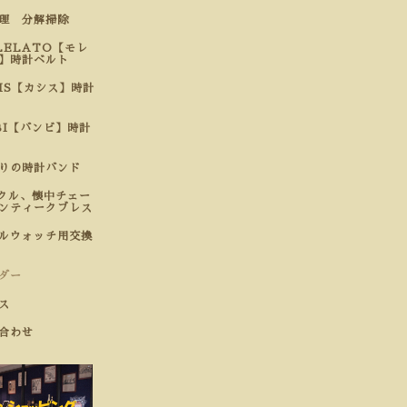
修理 分解掃除
LELATO【モレ
】時計ベルト
SIS【カシス】時計
BI【バンビ】時計
わりの時計バンド
クル、懐中チェー
ンティークブレス
ルウォッチ用交換
ダー
ス
合わせ