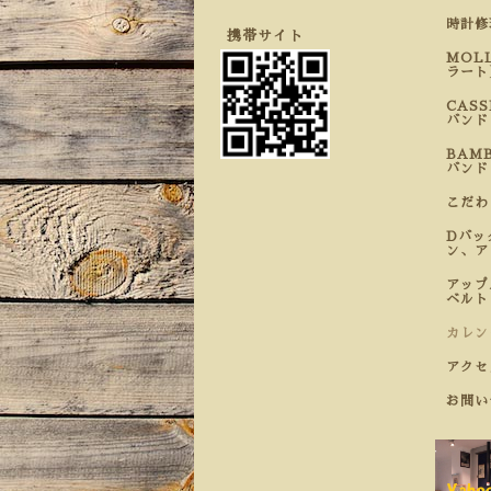
時計
携帯サイト
MOL
ラート
CAS
バンド
BAM
バンド
こだ
Dバッ
ン、ア
アップ
ベルト
カレン
アクセ
お問い