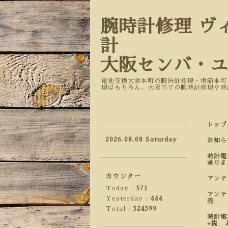
腕時計修理 ヴ
計
大阪センバ・
電池交換大阪本町の腕時計修理・堺筋本町
理はもちろん、大阪市での腕時計修理や時
トップ
2026.08.08 Saturday
お知ら
時計電
承りま
カウンター
アン
Today :
571
アンテ
Yesterday :
444
売
Total :
524599
時計電
+税 