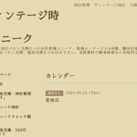
時計修理 ヴィンテージ時計 大
ィンテージ時
ユニーク
 時計ベルト交換なら中央区船場ユニーク。船場センタービル4号館、腕時計電
計ベルト交換、電池交換ならお任せ下さい。見積無料で簡易修理から本格的
ページ
カレンダー
せ
2021-09-23 (Thu)
指定なし
池交換・時計修理
す。
定休日
ティーク時計
ィークウォッチ販
池交換 500円
より