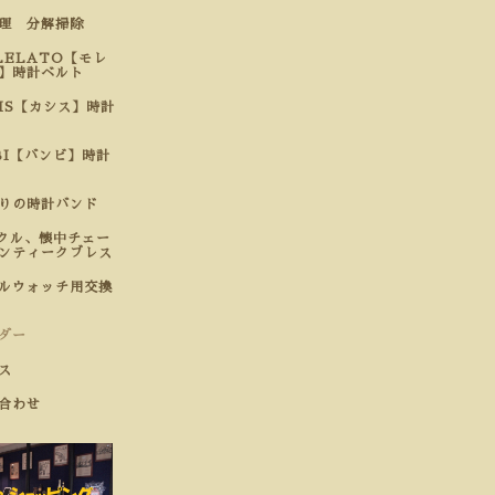
修理 分解掃除
LELATO【モレ
】時計ベルト
SIS【カシス】時計
BI【バンビ】時計
わりの時計バンド
クル、懐中チェー
ンティークブレス
ルウォッチ用交換
ダー
ス
合わせ