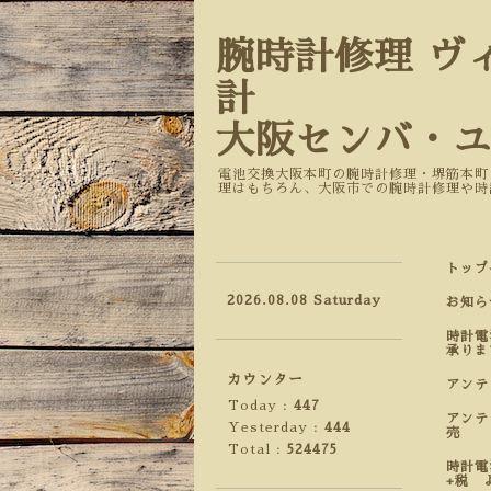
腕時計修理 ヴ
計
大阪センバ・
電池交換大阪本町の腕時計修理・堺筋本町
理はもちろん、大阪市での腕時計修理や時
トップ
2026.08.08 Saturday
お知ら
時計電
承りま
カウンター
アン
Today :
447
アンテ
Yesterday :
444
売
Total :
524475
時計電
+税 