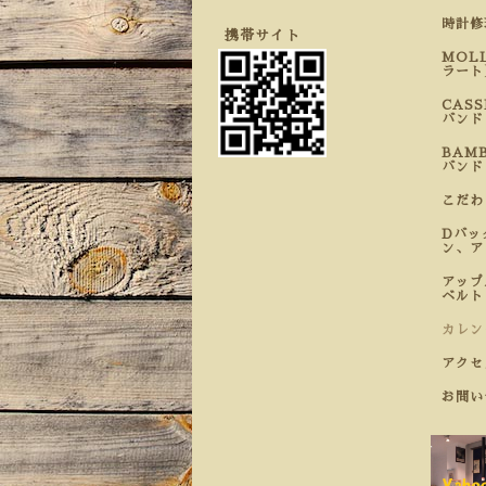
時計
携帯サイト
MOL
ラート
CAS
バンド
BAM
バンド
こだ
Dバッ
ン、ア
アップ
ベルト
カレン
アクセ
お問い