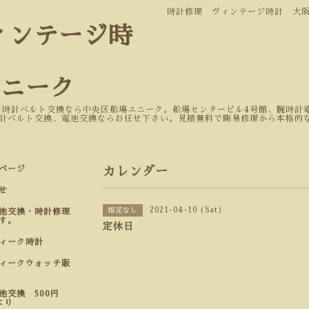
時計修理 ヴィンテージ時計 大
ィンテージ時
ユニーク
 時計ベルト交換なら中央区船場ユニーク。船場センタービル4号館、腕時計電
計ベルト交換、電池交換ならお任せ下さい。見積無料で簡易修理から本格的
ページ
カレンダー
せ
2021-04-10 (Sat)
指定なし
池交換・時計修理
す。
定休日
ティーク時計
ィークウォッチ販
池交換 500円
より